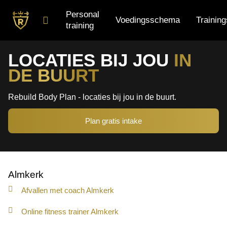
Personal
Voedingsschema
Trainin
training
Personal training
LOCATIES BIJ JOU
IN
DE BUURT
Voedingsschema
Trainingsschema
Rebuild Body Plan - locaties bij jou in de buurt.
Small group training
Plan gratis intake
Almkerk
Afvallen met coach Almkerk
Online fitness trainer Almkerk