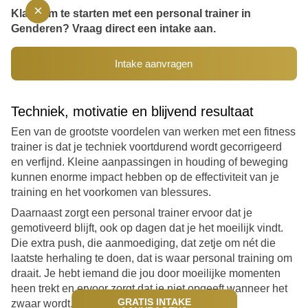
×
Klaar om te starten met een personal trainer in
Genderen? Vraag direct een intake aan.
Intake aanvragen
Techniek, motivatie en blijvend resultaat
Een van de grootste voordelen van werken met een fitness
trainer is dat je techniek voortdurend wordt gecorrigeerd
en verfijnd. Kleine aanpassingen in houding of beweging
kunnen enorme impact hebben op de effectiviteit van je
training en het voorkomen van blessures.
Daarnaast zorgt een personal trainer ervoor dat je
gemotiveerd blijft, ook op dagen dat je het moeilijk vindt.
Die extra push, die aanmoediging, dat zetje om nét die
laatste herhaling te doen, dat is waar personal training om
draait. Je hebt iemand die jou door moeilijke momenten
heen trekt en ervoor zorgt dat je niet opgeeft wanneer het
GRATIS INTAKE
zwaar wordt.