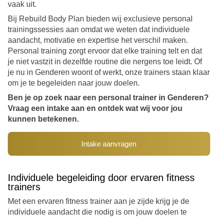
vaak uit.
jong of oud bent, ik kan met volle overtuiging
zeggen dat ook jij dit kunt bereiken. Het begint
s
Bij Rebuild Body Plan bieden wij exclusieve personal
allemaal met het hebben van een plan en het
trainingssessies aan omdat we weten dat individuele
vinden van de juiste begeleiding. Bij Rebuild Body
ma
aandacht, motivatie en expertise het verschil maken.
Plan krijg je precies dat, en ik kan je verzekeren
t
Personal training zorgt ervoor dat elke training telt en dat
dat je geen spijt zult krijgen. Dus waar wacht je
je niet vastzit in dezelfde routine die nergens toe leidt. Of
nog op? Neem de stap en verander je leven
o
je nu in Genderen woont of werkt, onze trainers staan klaar
vandaag nog!
b
om je te begeleiden naar jouw doelen.
e
Ben je op zoek naar een personal trainer in Genderen?
m
Vraag een intake aan en ontdek wat wij voor jou
kunnen betekenen.
i
m
Intake aanvragen
N
Individuele begeleiding door ervaren fitness
trainers
m
Met een ervaren fitness trainer aan je zijde krijg je de
l
individuele aandacht die nodig is om jouw doelen te
i