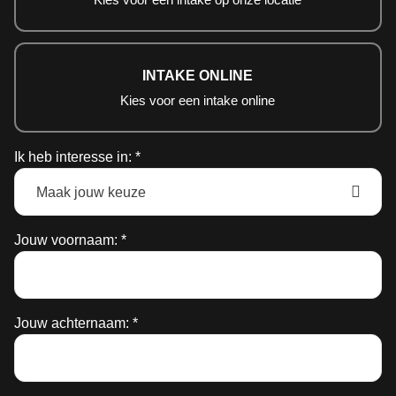
veranderingen te ervaren.
b
INTAKE ONLINE
Kies voor een intake online
m
t
Ik heb interesse in: *
b
g
moei
Jouw voornaam: *
z
Jouw achternaam: *
ge
M
v