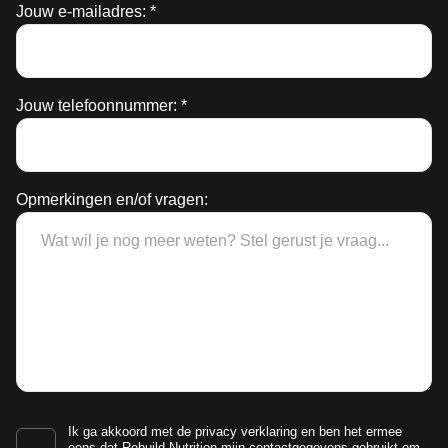
Jouw e-mailadres: *
e
begel
Jouw telefoonnummer: *
e
Opmerkingen en/of vragen:
Ik ga akkoord met de
privacy verklaring
en ben het ermee
eens dat Rebuild Nutrition mijn contactgegevens gebruikt om