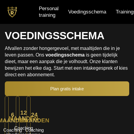
Personal
Voedingsschema
Trainin
training
Personal training
VOEDINGSSCHEMA
Voedingsschema
Afvallen zonder hongergevoel, met maaltijden die in je
leven passen. Ons
voedingsschema
is geen tijdelijk
Trainingsschema
dieet, maar een aanpak die je volhoudt. Onze klanten
Small group training
bewijzen het elke dag. Start met een intakegesprek of kies
direct een abonnement.
Plan gratis intake
12
6
24
MAANDEN
MAANDEN
MAANDEN
Coaching
Coaching
Coaching