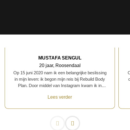
MUSTAFA SENGUL
20 jaar, Roosendaal
Op 15 juni 2020 nam ik een belangrijke beslissing
O
in mijn leven: ik begon mijn reis bij Rebuild Body
Plan. Door middel van Instagram kwam ik in
contact met Hakan Karakus, en ik wist dat ik een
di
Lees verder
personal trainer nodig had om mijn doelen te
o
bereiken. De reden achter mijn keuze om met een
personal trainer te werken was simpelweg omdat
ik mijn motivatie verloor en niet wist welke stappen
h
ik moest nemen om succesvol af te vallen. Maar
fitn