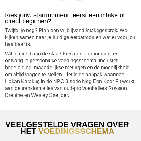
nu, na 6 maanden, kan ik met trots zeggen dat ik
al meer resultaten heb behaald dan ik ooit had
wa
Kies jouw startmoment: eerst een intake of
durven dromen - maar liefst 32 kg! Deze
direct beginnen?
indrukwekkende prestatie is te danken aan het op
maat gemaakte voedings- en trainingsplan dat
k
Twijfel je nog? Plan een vrijblijvend intakegesprek. We
speciaal voor mij is samengesteld, mijn immense
v
kijken samen naar je huidige eetpatroon en wat er voor jou
discipline en het gebruik van de supplementen van
haalbaar is.
Rebuild Nutrition. De veranderingen die ik heb
ge
Wil je direct aan de slag? Kies een abonnement en
doorgemaakt, gaan veel verder dan alleen het
z
ontvang je persoonlijke voedingsschema. Inclusief
getal op de weegschaal. Het kopen van kleding is
begeleiding, maandelijkse metingen en de mogelijkheid
nu een plezierige ervaring geworden, omdat ik me
om altijd vragen te stellen. Het is de aanpak waarmee
zekerder en comfortabeler voel in mijn eigen huid.
Hakan Karakuş in de NPO 3-serie Nog Eén Keer Fit werkt
Mijn energieniveau is enorm gestegen, en ik kan
aan de transformaties van oud-profvoetballers Royston
nu veel meer aan. De zichtbare resultaten die ik
Drenthe en Wesley Sneijder.
heb behaald, motiveren me om door te blijven
gaan en nooit op te geven. In het verleden gaf ik
snel op als ik niet onmiddellijk resultaat zag, maar
nu begrijp ik dat geduld en volharding de sleutels
VEELGESTELDE VRAGEN OVER
zijn tot succes. Mijn omgeving reageert
HET
VOEDINGSSCHEMA
buitengewoon positief op mijn transformatie. Van
z
vrienden en familie tot collega's en kennissen,
ho