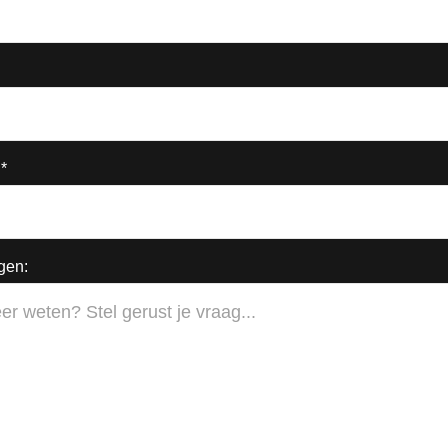
*
gen: