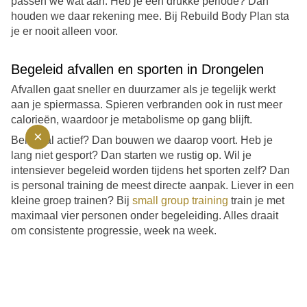
passen we wat aan. Heb je een drukke periode? Dan
houden we daar rekening mee. Bij Rebuild Body Plan sta
je er nooit alleen voor.
Begeleid afvallen en sporten in Drongelen
Afvallen gaat sneller en duurzamer als je tegelijk werkt
aan je spiermassa. Spieren verbranden ook in rust meer
calorieën, waardoor je metabolisme op gang blijft.
×
Ben je al actief? Dan bouwen we daarop voort. Heb je
lang niet gesport? Dan starten we rustig op. Wil je
intensiever begeleid worden tijdens het sporten zelf? Dan
is personal training de meest directe aanpak. Liever in een
kleine groep trainen? Bij
small group training
train je met
maximaal vier personen onder begeleiding. Alles draait
om consistente progressie, week na week.