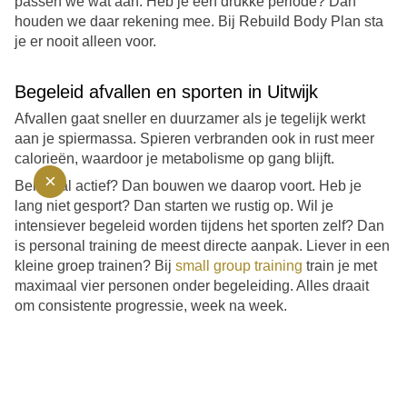
passen we wat aan. Heb je een drukke periode? Dan
houden we daar rekening mee. Bij Rebuild Body Plan sta
je er nooit alleen voor.
Begeleid afvallen en sporten in Uitwijk
Afvallen gaat sneller en duurzamer als je tegelijk werkt
aan je spiermassa. Spieren verbranden ook in rust meer
calorieën, waardoor je metabolisme op gang blijft.
×
Ben je al actief? Dan bouwen we daarop voort. Heb je
lang niet gesport? Dan starten we rustig op. Wil je
intensiever begeleid worden tijdens het sporten zelf? Dan
is personal training de meest directe aanpak. Liever in een
kleine groep trainen? Bij
small group training
train je met
maximaal vier personen onder begeleiding. Alles draait
om consistente progressie, week na week.