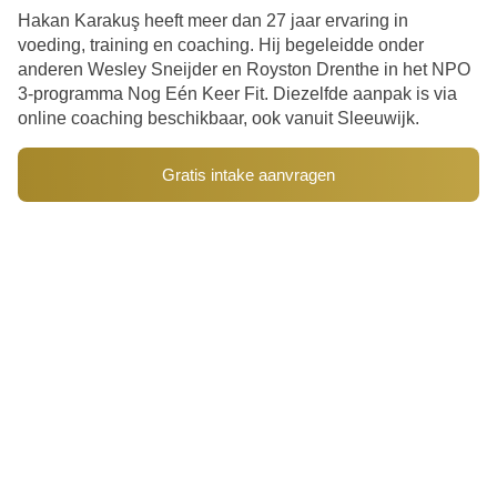
motiveerde om vol te blijven houden. In het begin
Hakan Karakuş heeft meer dan 27 jaar ervaring in
had ik mijn twijfels, vooral omdat ik bang was
voeding, training en coaching. Hij begeleidde onder
constant honger te hebben. Maar door het eten in
anderen Wesley Sneijder en Royston Drenthe in het NPO
vrij korte tussenpozen toe te staan, viel dit enorm
3-programma Nog Eén Keer Fit. Diezelfde aanpak is via
mee. Bovendien hebben de supplementen
online coaching beschikbaar, ook vanuit Sleeuwijk.
geholpen om mijn hongergevoel te onderdrukken
en me de nodige energie te geven. Het is natuurlijk
niet gemakkelijk om je levensstijl volledig om te
Gratis intake aanvragen
gooien, maar als je ziet waarvoor je het doet, zet je
je er volledig voor in. Ik zeg nu steeds
gemakkelijker 'nee' tegen verleidingen. Mijn
omgeving begrijpt dit en reageert heel positief. Ik
krijg van iedereen goede reacties en ze zijn enorm
trots op me. Dit geeft me weer ontzettend veel
motivatie om door te blijven gaan en alles te
geven! Als jij ook wilt ervaren wat Rebuild Body
Plan voor jouw nieuwe levensstijl kan betekenen,
kan ik je alleen maar aanmoedigen om de stap te
zetten. Met de juiste begeleiding, persoonlijke
voedingsplannen en hoogwaardige supplementen
kun jij ook jouw eigen succesverhaal creëren.