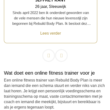
JEFFREY KANT
26 jaar, Sleeuwijk
Sinds april 2022 ben ik onderdeel geworden van
de vele mensen die hun nieuwe levensstijl zijn
begonnen bij Rebuild Body Plan. Ik besloot deze
stap te zetten omdat ik merkte dat ik het in mijn
Lees verder
eentje niet voor elkaar kreeg, en ik behoefte had
aan iemand met de juiste kennis, begeleiding en
supplementen om me vooruit te helpen. Nu, na 8
maanden, is de fysieke verandering duidelijk te
zien op mijn foto's, waar ik ontzettend trots op ben.
Maar wat mensen niet zien, zijn de bijkomende
voordelen die ik heb ervaren. Ik zweet veel minder
Wat doet een online fitness trainer voor je
snel, voel me aan het einde van de dag niet meer
uitgeput en slaap 's nachts aan één stuk door.
Een online fitness trainer van Rebuild Body Plan is meer
Daarnaast is de last die ik aan mijn voeten had,
dan iemand die een schema stuurt en verder niks van zich
bijna volledig verdwenen. Mijn verwachtingen
laat horen. Je krijgt een persoonlijk voedingsschema en
waren dat Rebuild Body Plan me in de goede
trainingsschema op maat, vaste contactmomenten met je
richting zou duwen, en dat heeft het zeker gedaan.
coach en iemand die meekijkt, bijstuurt en bereikbaar is
Ik begon al snel resultaat te zien, wat me enorm
als je ergens tegenaan loopt.