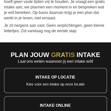
hoeft geen vaste tijden vrij te houden. Je vraagt een gratis
intake aan, we plannen een moment in en bespreken wat
je wilt bereiken. Op basis daarvan krijg je een plan dat
werkt in je leven, niet ernaast.
Je zit nergens aan vast. Geen verplichtingen, geen kleine
lettertjes. Zet vandaag nog de eerste stap.
PLAN JOUW
GRATIS
INTAKE
Laat ons weten waarvoor jij een intake wilt!
INTAKE OP LOCATIE
Kies voor een intake op onze locatie
INTAKE ONLINE